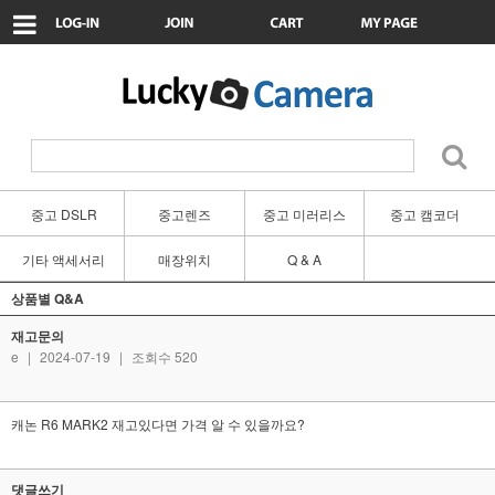
중고 DSLR
중고렌즈
중고 미러리스
중고 캠코더
기타 액세서리
매장위치
Q & A
상품별 Q&A
재고문의
e
|
2024-07-19
|
조회수 520
캐논 R6 MARK2 재고있다면 가격 알 수 있을까요?
댓글쓰기