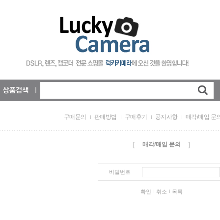
구매문의
판매방법
구매후기
공지사항
매각/매입 문
[
]
매각/매입 문의
비밀번호
확인
취소
목록