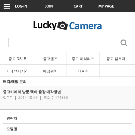
중고 DSLR
중고렌즈
중고 미러리스
중고 캠코더
기타 액세서리
매장위치
Q & A
매각/매입 문의
중고카메라 방문·택배·출장 매각방법
럭****
|
2014-10-07
|
조회수 174336
연락처
모델명