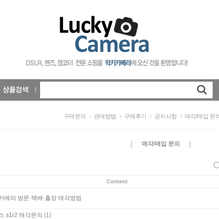
구매문의
판매방법
구매후기
공지사항
매각/매입 문
[
]
매각/매입 문의
Content
카메라 방문·택배·출장 매각방법
(1)
 s1r2 매각문의