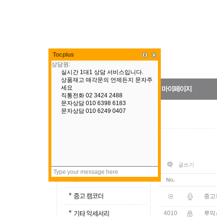
Tocplus
글쓰기
No.
중고
4010
루믹스