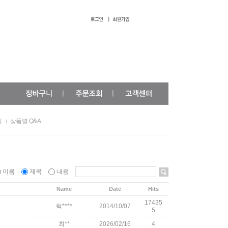
의
상품별 Q&A
이름
제목
내용
Name
Date
Hits
17435
럭****
2014/10/07
5
최**
2026/02/16
4