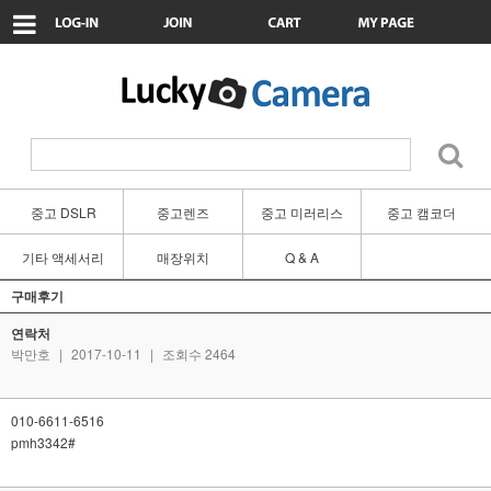
중고 DSLR
중고렌즈
중고 미러리스
중고 캠코더
기타 액세서리
매장위치
Q & A
구매후기
연락처
박만호
|
2017-10-11
|
조회수 2464
010-6611-6516
pmh3342#