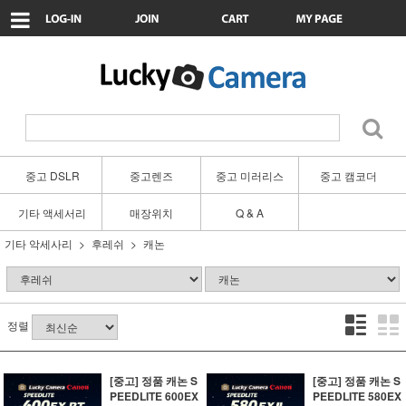
중고 DSLR
중고렌즈
중고 미러리스
중고 캠코더
기타 액세서리
매장위치
Q & A
기타 악세사리
후레쉬
캐논
정렬
[중고] 정품 캐논 S
[중고] 정품 캐논 S
PEEDLITE 600EX
PEEDLITE 580EX