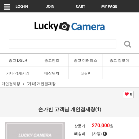
중고 DSLR
중고렌즈
중고 미러리스
중고 캠코더
기타 액세서리
매장위치
Q & A
개인결제창
[기타] 개인결제창
0
손가빈 고객님 개인결제창(1)
270,000
상품가
원
배송비
(차등)