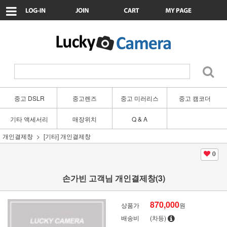
중고 DSLR
중고렌즈
중고 미러리스
중고 캠코더
기타 액세서리
매장위치
Q & A
개인결제창
[기타] 개인결제창
0
손가빈 고객님 개인결제창(3)
870,000
상품가
원
배송비
(차등)