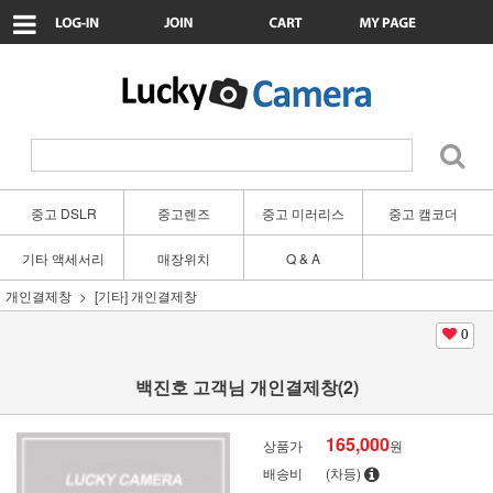
중고 DSLR
중고렌즈
중고 미러리스
중고 캠코더
기타 액세서리
매장위치
Q & A
개인결제창
[기타] 개인결제창
0
백진호 고객님 개인결제창(2)
165,000
상품가
원
배송비
(차등)