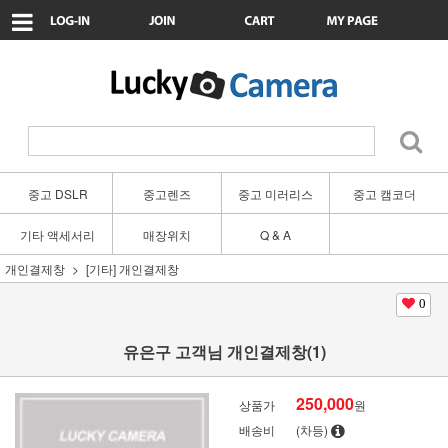
중고 DSLR
중고렌즈
중고 미러리스
중고 캠코더
기타 액세서리
매장위치
Q & A
개인결제창
[기타] 개인결제창
0
유은구 고객님 개인결제창(1)
250,000
상품가
원
배송비
(차등)