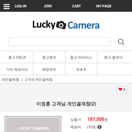
중고 DSLR
중고렌즈
중고 미러리스
중고 캠코더
기타 액세서리
매장위치
Q & A
개인결제창
[기타] 개인결제창
0
이정훈 고객님 개인결제창(2)
197,500
상품가
원
배송비
(차등)