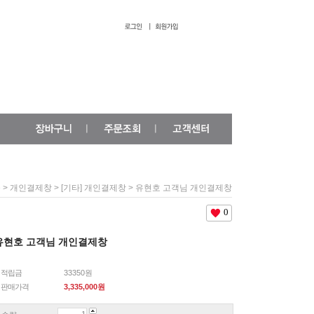
>
>
> 유현호 고객님 개인결제창
e
개인결제창
[기타] 개인결제창
0
유현호 고객님 개인결제창
적립금
33350원
판매가격
3,335,000
원