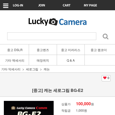
중고 DSLR
중고렌즈
중고 미러리스
중고 캠코더
기타 액세서리
매장위치
Q & A
기타 악세사리
세로그립
캐논
0
[중고] 캐논 세로그립 BG-E2
100,000
상품가
원
적립금
1,000원