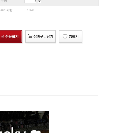
수량
특이사항
1020