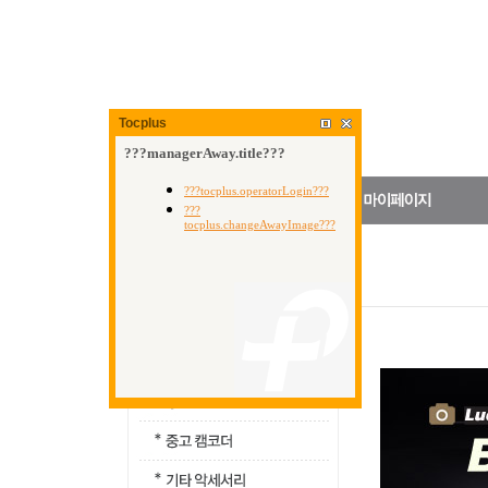
Tocplus