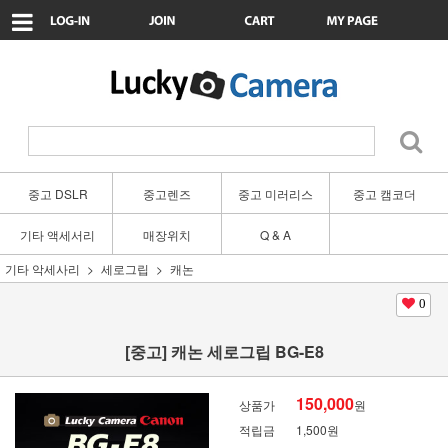
중고 DSLR
중고렌즈
중고 미러리스
중고 캠코더
기타 액세서리
매장위치
Q & A
기타 악세사리
세로그립
캐논
0
[중고] 캐논 세로그립 BG-E8
150,000
상품가
원
적립금
1,500원