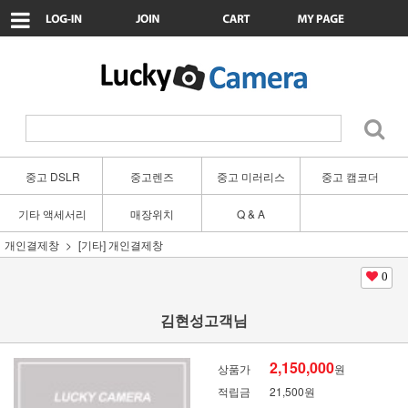
중고 DSLR
중고렌즈
중고 미러리스
중고 캠코더
기타 액세서리
매장위치
Q & A
개인결제창
[기타] 개인결제창
0
김현성고객님
2,150,000
상품가
원
적립금
21,500원