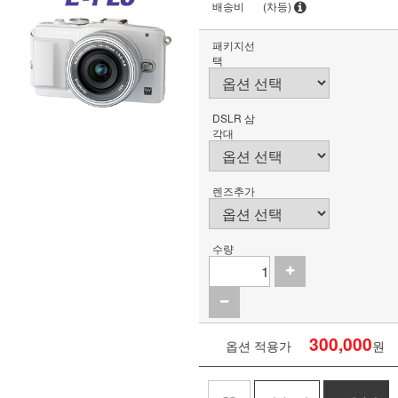
배송비
(차등)
패키지선
택
DSLR 삼
각대
렌즈추가
수량
300,000
옵션 적용가
원