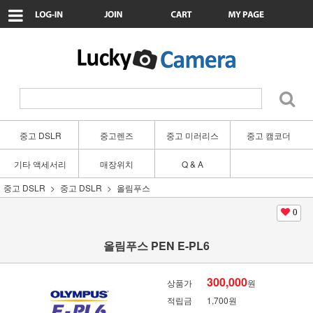
중고 DSLR
중고렌즈
중고 미러리스
중고 캠코더
기타 액세서리
매장위치
Q & A
중고 DSLR
중고 DSLR
올림푸스
0
올림푸스 PEN E-PL6
300,000
상품가
원
적립금
1,700원