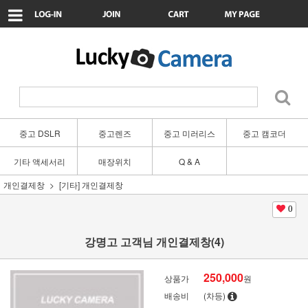
중고 DSLR
중고렌즈
중고 미러리스
중고 캠코더
기타 액세서리
매장위치
Q & A
개인결제창
[기타] 개인결제창
0
강명고 고객님 개인결제창(4)
250,000
상품가
원
배송비
(차등)