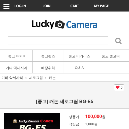
중고 DSLR
중고렌즈
중고 미러리스
중고 캠코더
기타 액세서리
매장위치
Q & A
기타 악세사리
세로그립
캐논
0
[중고] 캐논 세로그립 BG-E5
100,000
상품가
원
적립금
1,000원