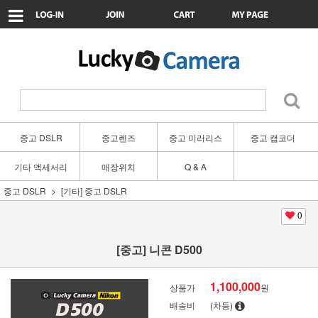
중고 DSLR
중고렌즈
중고 미러리스
중고 캠코더
기타 액세서리
매장위치
Q & A
중고 DSLR
[기타] 중고 DSLR
0
[중고] 니콘 D500
1,100,000
상품가
원
배송비
(차등)