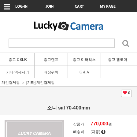
중고 DSLR
중고렌즈
중고 미러리스
중고 캠코더
기타 액세서리
매장위치
Q & A
개인결제창
[기타] 개인결제창
0
소니 sal 70-400mm
770,000
상품가
원
배송비
(차등)