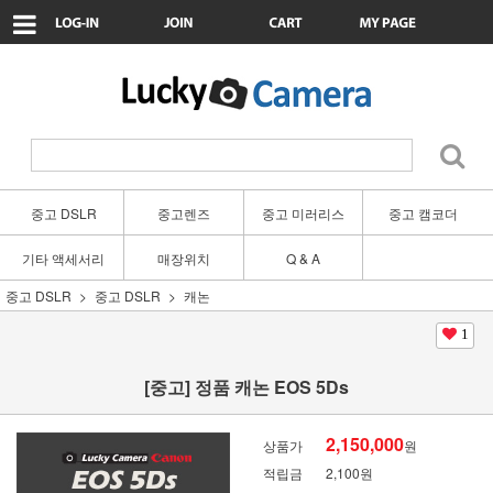
중고 DSLR
중고렌즈
중고 미러리스
중고 캠코더
기타 액세서리
매장위치
Q & A
중고 DSLR
중고 DSLR
캐논
1
[중고] 정품 캐논 EOS 5Ds
2,150,000
상품가
원
적립금
2,100원