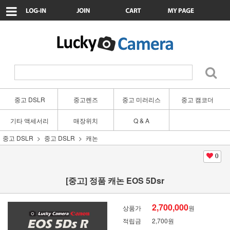
중고 DSLR
중고렌즈
중고 미러리스
중고 캠코더
기타 액세서리
매장위치
Q & A
중고 DSLR
중고 DSLR
캐논
0
[중고] 정품 캐논 EOS 5Dsr
2,700,000
상품가
원
적립금
2,700원