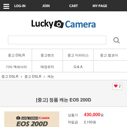
중고 DSLR
중고렌즈
중고 미러리스
중고 캠코더
기타 액세서리
매장위치
Q & A
중고 DSLR
중고 DSLR
캐논
2
[중고] 정품 캐논 EOS 200D
430,000
상품가
원
적립금
2,100원