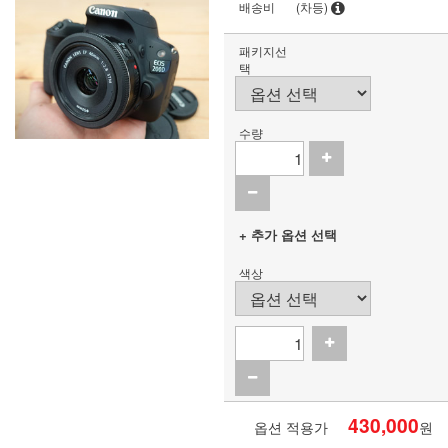
배송비
(차등)
패키지선
택
수량
+ 추가 옵션 선택
색상
430,000
옵션 적용가
원