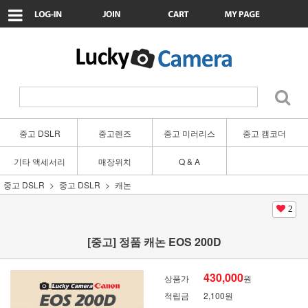
중고 DSLR
중고렌즈
중고 미러리스
중고 캠코더
기타 액세서리
매장위치
Q & A
중고 DSLR
중고 DSLR
캐논
2
[중고] 정품 캐논 EOS 200D
430,000
상품가
원
적립금
2,100원