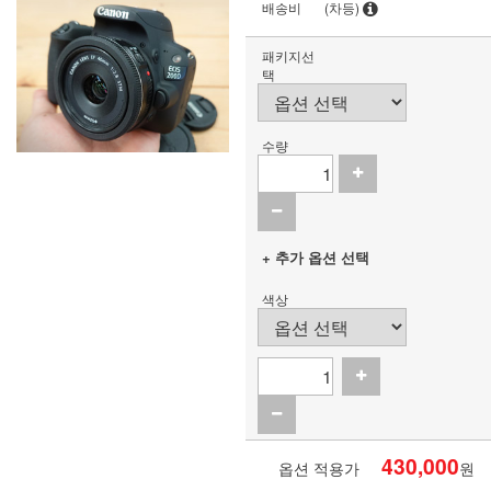
배송비
(차등)
패키지선
택
수량
+ 추가 옵션 선택
색상
430,000
옵션 적용가
원