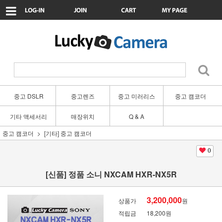
중고 DSLR
중고렌즈
중고 미러리스
중고 캠코더
기타 액세서리
매장위치
Q & A
중고 캠코더
[기타] 중고 캠코더
0
[신품] 정품 소니 NXCAM HXR-NX5R
3,200,000
상품가
원
적립금
18,200원