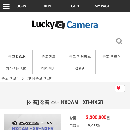
중고 DSLR
중고렌즈
중고 미러리스
중고 캠코더
기타 액세서리
매장위치
Q & A
중고 캠코더
[기타] 중고 캠코더
0
[신품] 정품 소니 NXCAM HXR-NX5R
3,200,000
상품가
원
적립금
18,200원