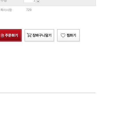
수량
특이사항
729