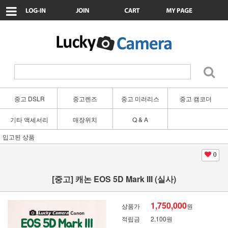
중고 DSLR
중고렌즈
중고 미러리스
중고 캠코더
기타 액세서리
매장위치
Q & A
입고된 상품
0
[중고] 캐논 EOS 5D Mark III (실사)
1,750,000
상품가
원
적립금
2,100원