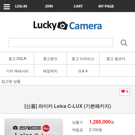
중고 DSLR
중고렌즈
중고 미러리스
중고 캠코더
기타 액세서리
매장위치
Q & A
입고된 상품
0
[신품] 라이카 Leica C-LUX (기본패키지)
1,280,000
상품가
원
적립금
2,100원