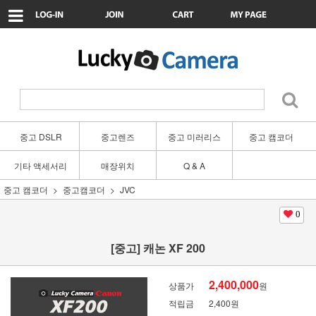
중고 DSLR
중고렌즈
중고 미러리스
중고 캠코더
기타 액세서리
매장위치
Q & A
중고 캠코더
중고캠코더
JVC
0
[중고] 캐논 XF 200
2,400,000
상품가
원
적립금
2,400원