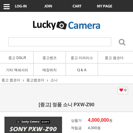
중고 DSLR
중고렌즈
중고 미러리스
중고 캠코더
기타 액세서리
매장위치
Q & A
중고 캠코더
중고캠코더
소니
0
[중고] 정품 소니 PXW-Z90
4,000,000
상품가
원
적립금
4,000원