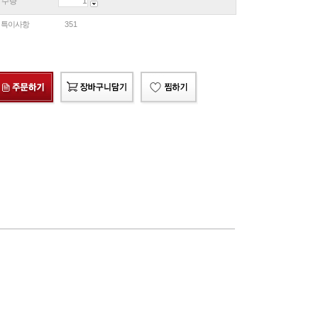
수량
특이사항
351