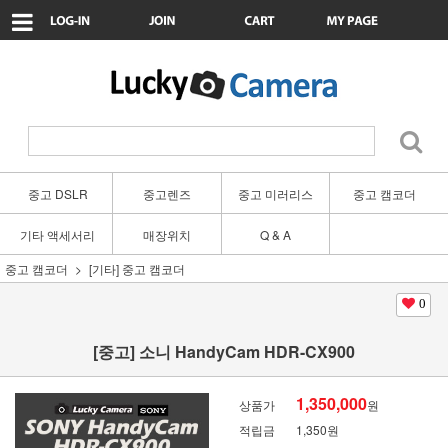
중고 DSLR
중고렌즈
중고 미러리스
중고 캠코더
기타 액세서리
매장위치
Q & A
중고 캠코더
[기타] 중고 캠코더
0
[중고] 소니 HandyCam HDR-CX900
1,350,000
상품가
원
적립금
1,350원