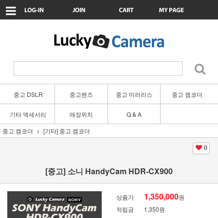
중고 DSLR
중고렌즈
중고 미러리스
중고 캠코더
기타 액세서리
매장위치
Q & A
중고 캠코더
[기타] 중고 캠코더
0
[중고] 소니 HandyCam HDR-CX900
1,350,000
상품가
원
적립금
1,350원