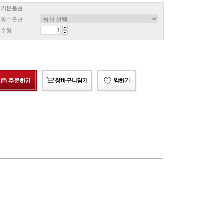
기본옵션
필수옵션
수량