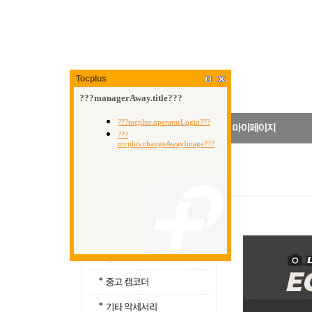
Tocplus