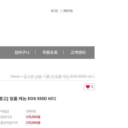
>
> [중고] 정품 캐논 EOS 550D 바디
Home
입고된 상품
1
[중고] 정품 캐논 EOS 550D 바디
적립금
1800원
판매가격
170,000원
옵션적용가격
170,000
원