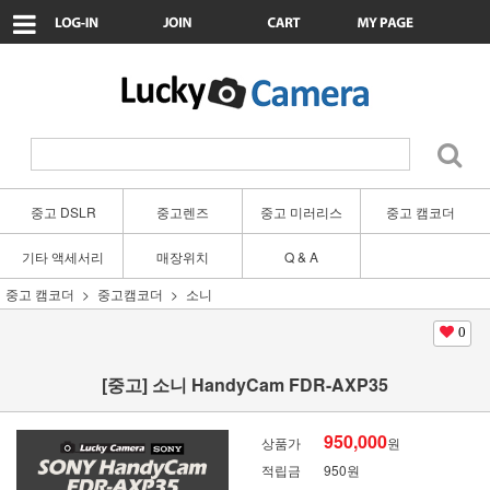
중고 DSLR
중고렌즈
중고 미러리스
중고 캠코더
기타 액세서리
매장위치
Q & A
중고 캠코더
중고캠코더
소니
0
[중고] 소니 HandyCam FDR-AXP35
950,000
상품가
원
적립금
950원