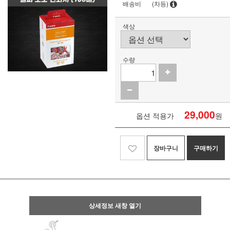
배송비
(차등)
색상
수량
29,000
옵션 적용가
원
장바구니
구매하기
상세정보 새창 열기