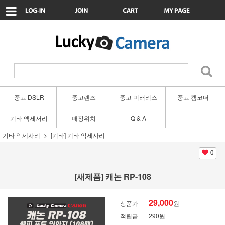
중고 DSLR
중고렌즈
중고 미러리스
중고 캠코더
기타 액세서리
매장위치
Q & A
기타 악세사리
[기타] 기타 악세사리
0
[새제품] 캐논 RP-108
29,000
상품가
원
적립금
290원