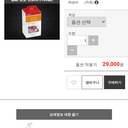
배송비
(차등)
색상
수량
29,000
옵션 적용가
원
장바구니
구매하기
상세정보 새창 열기