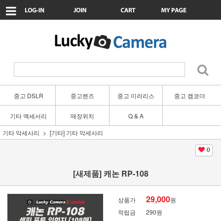
중고 DSLR
중고렌즈
중고 미러리스
중고 캠코더
기타 액세서리
매장위치
Q & A
기타 악세사리
[기타] 기타 악세사리
0
[새제품] 캐논 RP-108
29,000
상품가
원
적립금
290원