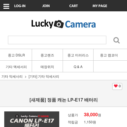
중고 DSLR
중고렌즈
중고 미러리스
중고 캠코더
기타 액세서리
매장위치
Q & A
기타 악세사리
[기타] 기타 악세사리
0
[새제품] 정품 캐논 LP-E17 배터리
38,000
상품가
원
적립금
1,150원