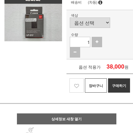
배송비
(차등)
색상
수량
38,000
옵션 적용가
원
장바구니
구매하기
상세정보 새창 열기