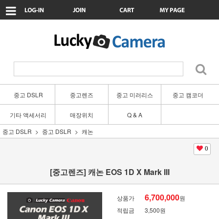
중고 DSLR
중고렌즈
중고 미러리스
중고 캠코더
기타 액세서리
매장위치
Q & A
중고 DSLR
중고 DSLR
캐논
0
[중고렌즈] 캐논 EOS 1D X Mark III
6,700,000
상품가
원
적립금
3,500원