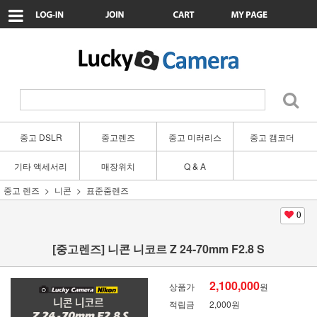
중고 DSLR
중고렌즈
중고 미러리스
중고 캠코더
기타 액세서리
매장위치
Q & A
중고 렌즈
니콘
표준줌렌즈
0
[중고렌즈] 니콘 니코르 Z 24-70mm F2.8 S
2,100,000
상품가
원
적립금
2,000원