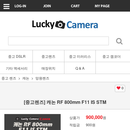
중고 DSLR
중고렌즈
중고 미러리스
중고 캠코더
기타 액세서리
매장위치
Q & A
중고 렌즈
캐논
망원렌즈
0
[중고렌즈] 캐논 RF 800mm F11 IS STM
900,000
상품가
원
적립금
900원