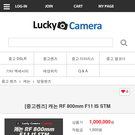
중고 DSLR
중고렌즈
중고 미러리스
중고 캠코더
기타 액세서리
매장위치
Q & A
중고 렌즈
캐논
망원렌즈
0
[중고렌즈] 캐논 RF 800mm F11 IS STM
1,000,000
상품가
원
적립금
1,000원