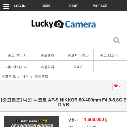
중고 DSLR
중고렌즈
중고 미러리스
중고 캠코더
기타 액세서리
매장위치
Q & A
중고 렌즈
니콘
망원렌즈
2
[중고렌즈] 니콘 니코르 AF-S NIKKOR 80-400mm F4.5-5.6G E
D VR
1,600,000
상품가
원
적립금
1,600원