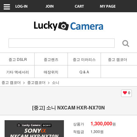
중고 DSLR
중고렌즈
중고 미러리스
중고 캠코더
기타 액세서리
매장위치
Q & A
중고 캠코더
중고캠코더
소니
0
[중고] 소니 NXCAM HXR-NX70N
1,300,000
상품가
원
적립금
1,300원