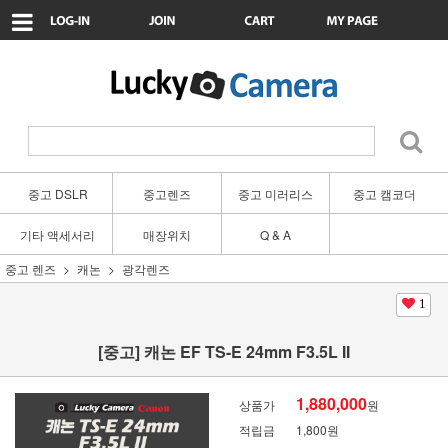
중고 DSLR
중고렌즈
중고 미러리스
중고 캠코더
기타 액세서리
매장위치
Q & A
중고 렌즈
캐논
광각렌즈
1
[중고] 캐논 EF TS-E 24mm F3.5L II
1,880,000
상품가
원
적립금
1,800원