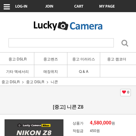
중고 DSLR
중고렌즈
중고 미러리스
중고 캠코더
기타 액세서리
매장위치
Q & A
중고 DSLR
중고 DSLR
니콘
0
[중고] 니콘 Z8
4,580,000
상품가
원
적립금
450원