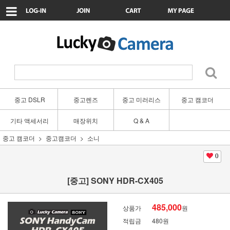
중고 DSLR
중고렌즈
중고 미러리스
중고 캠코더
기타 액세서리
매장위치
Q & A
중고 캠코더
중고캠코더
소니
0
[중고] SONY HDR-CX405
485,000
상품가
원
적립금
480원