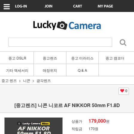
중고 DSLR
중고렌즈
중고 미러리스
중고 캠코더
기타 액세서리
매장위치
Q & A
중고 렌즈
니콘
광각렌즈
0
[중고렌즈] 니콘 니코르 AF NIKKOR 50mm F1.8D
179,000
상품가
원
적립금
170원